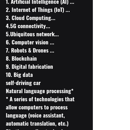
​1. Artificial Intelligence (AI) ...
2. Internet of Things (IoT) ...
3. Cloud Computing...
4.5G connectivity...
5.Ubiquitous network...
6. Computer vision ...
7. Robots & Drones ...
8. Blockchain
9. Digital fabrication
10. Big data
self-driving car
Natural language processing*
* A series of technologies that
allow computers to process
language (voice assistant,
automatic translation, etc.)