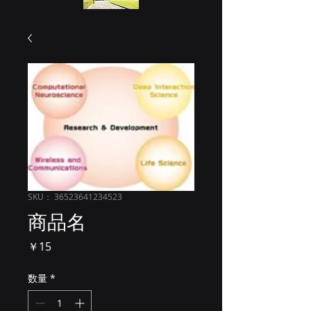
SKU： 36523641234523
商品名
価
￥15
格
数量
*