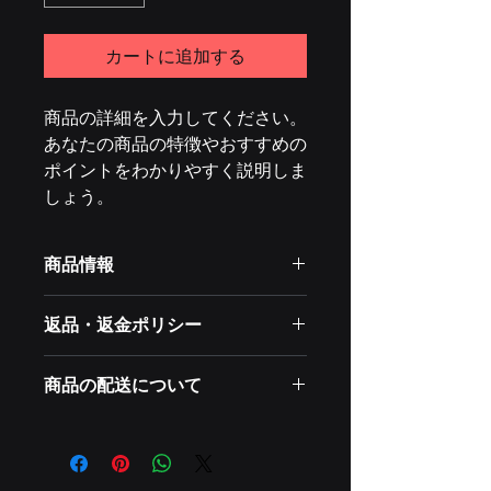
カートに追加する
商品の詳細を入力してください。 
あなたの商品の特徴やおすすめの
ポイントをわかりやすく説明しま
しょう。
商品情報
サイズ、素材、取扱説明に加え、商品
返品・返金ポリシー
の特徴やおすすめのポイントなどを説
明しましょう。
返品・返金規約を入力してください。
商品の配送について
商品にご満足いただけなかった場合の
返品・返金ポリシーと手順を説明しま
配送地域、料金、ご希望時間、梱包な
しょう。規約の内容を明確にすること
ど、商品の配送に関する情報を入力し
で、お客様の信頼を獲得し、安心して
てください。 配送情報を明確にする
商品をご購入いただけます。