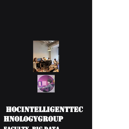
HOCIntelligentTec
hnologyGroup