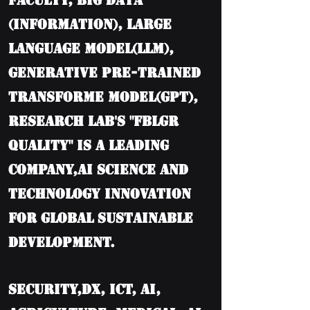
Faculty, BIG DATA
(information), Large
language model(LLM),
Generative Pre-trained
Transforme model(GPT),
Research Lab's "FBLGR
Quality" is a leading
company,AI Science and
Technology Innovation
for Global Sustainable
Development.
Security,DX, ICT, AI,