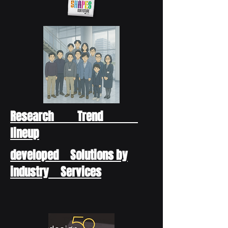
Research Trend
lineup
developed Solutions by
industry Services